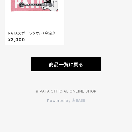
PATAスポーツタオル（今治タオ
ル）ピンク
¥3,000
商品一覧に戻る
© PATA OFFICIAL ONLINE SHOP
Powered by